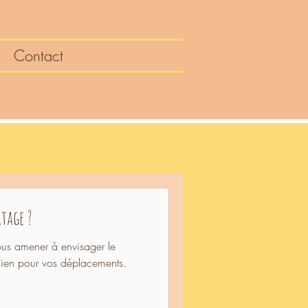
Contact
tage ?
ous amener à envisager le
dien pour vos déplacements.