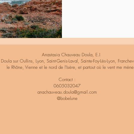
Anastasia Chauveau Doula, E.I
Doula sur Oullins, Lyon, Saint-Genis-Laval, Sainte-Foy-Lès-Lyon, Franchevi
le Rhône, Vienne et le nord de l'Isère, et partout où le vent me mène
Contact :
0605032047
anachauveau.doula@gmail.com
@bobelune