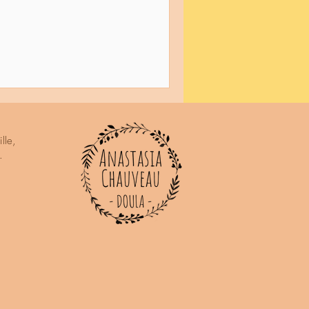
lle,
.