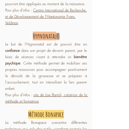
pourront être appliqués au moment de la naissance.
Pour plus d'infos : 
Centre International de Recherche 
et de Développement de l’Haptonomie Frans 
Veldman
Hypnonatal
®
Le but de l’Hypnonatal est de pouvoir être en 
confiance 
dans son projet de devenir parent, par le 
biais de séances visant à atteindre un 
bien-être 
psychique
. Cette méthode permet de mobiliser ses 
propres ressources pour accompagner positivement 
le déroulé de la grossesse et se préparer à 
l'accouchement, tout en intensifiant le lien parent-
enfant.
Pour plus d'infos : 
site de Lise Bartoli, créatrice de la 
méthode et formatrice
Méthode Bonapace
La méthode Bonapace concentre différentes 
techniques qui, tels des outils, viendront soutenir les 