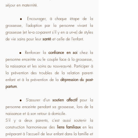
séjour en maternité.
	● Encourager, à chaque étape de la 
grossesse, l’adoption par la personne vivant la 
grossesse (et le⋅a co-parent s'il y en a un⋅e) de styles 
de vie sains pour leur 
santé 
et celle de l’enfant.
	● Renforcer la 
confiance en soi
 chez la 
personne enceinte ou le couple face à la grossesse, 
la naissance et les soins au nouveau-né. Participer à 
la prévention des troubles de la relation parent-
enfant et à la prévention de la 
dépression du post-
partum
.
	● S’assurer d’un 
soutien affectif
 pour la 
personne enceinte pendant sa grossesse, lors de la 
naissance et à son retour à domicile.
S'il y a deux parents, c'est aussi soutenir la 
construction harmonieuse des 
liens familiaux
 en les 
préparant à l’accueil de leur enfant dans la famille et 