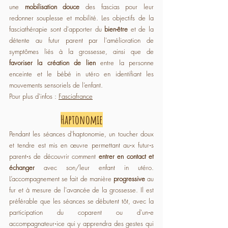
une 
mobilisation douce
 des fascias pour leur 
redonner souplesse et mobilité. Les objectifs de la 
fasciathérapie sont d'apporter du 
bien-être
 et de la 
détente au futur parent par l'amélioration de 
symptômes liés à la grossesse, ainsi que de 
favoriser la création de lien
 entre la personne 
enceinte et le bébé in utéro en identifiant les 
mouvements sensoriels de l’enfant.
Pour plus d'infos : 
Fasciafrance
Haptonomie
Pendant les séances d'haptonomie, un toucher doux 
et tendre
est mis en œuvre permettant au⋅x futur⋅s 
parent⋅s de découvrir comment 
entrer en contact et 
échanger
 avec son/leur enfant in utéro.  
L’accompagnement se fait de manière 
progressive 
au 
fur et à mesure de l'avancée de la grossesse. Il est 
préférable que les séances se débutent tôt, avec la 
participation du coparent ou d'un⋅e 
accompagnateur⋅ice qui y apprendra des gestes qui 