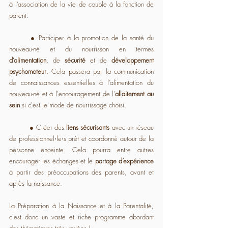
à l’association de la vie de couple à la fonction de 
parent.
	● Participer à la promotion de la santé du 
nouveau-né et du nourrisson en termes 
d’alimentation
, de 
sécurité 
et de 
développement 
psychomoteur
. Cela passera par la communication 
de connaissances essentielles à l’alimentation du 
nouveau-né et à l'encouragement de l’
allaitement au 
sein
 si c'est le mode de nourrissage choisi.
	● Créer des 
liens sécurisants
 avec un réseau 
de professionnel⋅le⋅s prêt et coordonné autour de la 
personne enceinte. Cela pourra entre autres 
encourager les échanges et le 
partage d’expérience
à partir des préoccupations des parents, avant et 
après la naissance.
La Préparation à la Naissance et à la Parentalité, 
c'est donc un vaste et riche programme abordant 