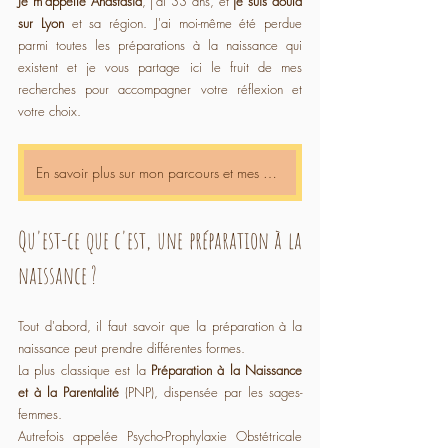
Je m'appelle Anastasia
, j'ai 33 ans, et 
je suis doula 
sur Lyon
 et sa région. J'ai moi-même été perdue 
parmi toutes les préparations à la naissance qui 
existent et je vous partage ici le fruit de mes 
recherches pour accompagner votre réflexion et 
votre choix.
En savoir plus sur mon parcours et mes accompagnements
Qu'est-ce que c'est, une préparation à la 
naissance ?
Tout d'abord, il faut savoir que la préparation à la 
naissance peut prendre différentes formes.
La plus classique est la 
Préparation à la Naissance 
et à la Parentalité
 (PNP), dispensée par les sages-
femmes.
Autrefois appelée Psycho-Prophylaxie Obstétricale 