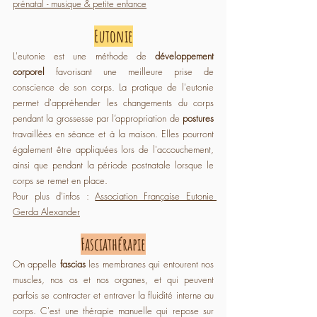
prénatal - musique & petite enfance
Eutonie
L'eutonie est une méthode de 
développement 
corporel
 favorisant une meilleure prise de 
conscience de son corps. La pratique de l'eutonie 
permet d'appréhender les changements du corps 
pendant la grossesse par l’appropriation de 
postures 
travaillées en séance et à la maison. Elles pourront 
également être appliquées lors de l'accouchement, 
ainsi que pendant la période postnatale lorsque le 
corps se remet en place.
Pour plus d'infos : 
Association Française Eutonie 
Gerda Alexander
Fasciathérapie
On appelle 
fascias 
les membranes qui entourent nos 
muscles, nos os et nos organes, et qui peuvent 
parfois se contracter et entraver la fluidité interne au 
corps. C'est une thérapie manuelle qui repose sur 