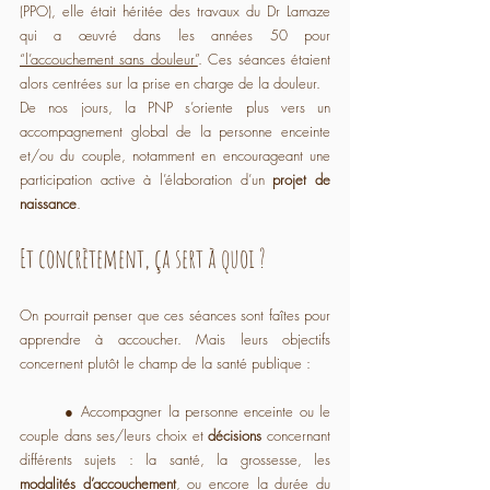
(PPO), elle était héritée des travaux du Dr Lamaze 
qui a œuvré dans les années 50 pour 
“l’accouchement sans douleur”
. Ces séances étaient 
alors centrées sur la prise en charge de la douleur.
De nos jours, la PNP s’oriente plus vers un 
accompagnement global de la personne enceinte 
et/ou du couple, notamment en encourageant une 
participation active à l’élaboration d’un 
projet de 
naissance
.
Et concrètement, ça sert à quoi ?
On pourrait penser que ces séances sont faîtes pour 
apprendre à accoucher. Mais leurs objectifs 
concernent plutôt le champ de la santé publique :
	● Accompagner la personne enceinte ou le 
couple dans ses/leurs choix et 
décisions 
concernant 
différents sujets : la santé, la grossesse, les 
modalités d’accouchement
, ou encore la durée du 