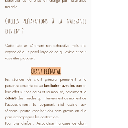
bénéficier de la prise en charge par l'assurance 
maladie.
Quelles préparations à la naissance 
existent ?
Cette liste est sûrement non exhaustive mais elle 
expose déjà un panel large de ce qui existe et peut 
vous être proposé :
Chant prénatal
Les séances de chant prénatal permettent à la 
personne enceinte de se 
familiariser avec les sons
 et 
leur effet sur son corps et sa mobilité, notamment la 
détente 
des muscles qui interviennent au moment de 
l'accouchement. Le co-parent, s'iel assiste aux 
séances, pourra vocaliser des sons graves en duo 
pour accompagner les contractions.
Pour plus d'infos : 
Association Française de chant 