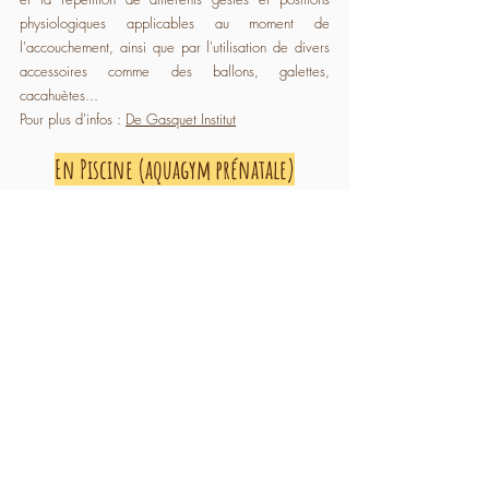
physiologiques applicables au moment de 
l'accouchement, ainsi que par l'utilisation de divers 
accessoires comme des ballons, galettes, 
cacahuètes...
Pour plus d'infos : 
De Gasquet Institut
En Piscine (aquagym prénatale)
Les séances en piscine sont une activité de groupe. 
Dans l'eau la pesanteur n'est plus subie et on se sent 
devenir légèr⋅e malgré les changements du corps 
pendant la grossesse. Cela peut également venir 
soulager 
certains maux de grossesse tels que les 
douleurs dorsales ou pelviennes. Vous vous exercez 
à 
mobiliser et renforcer
 vos muscles, dont le 
périnée, et à travailler votre 
souffle 
en vue de 
l'accouchement. Point non négligeable pour les 
personnes à l'aise dans l'eau : la 
détente 
est au 
rendez-vous.
Pour plus d'infos : 
reportage sur la Maison des 
Maternelles